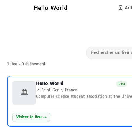
Hello World
Adh
Réseau local — Hello 
1 lieu · 0 événement
Hello World
Lieu
📍 Saint-Denis, France
🏛
Computer science student association at the Unive
Visiter le lieu →